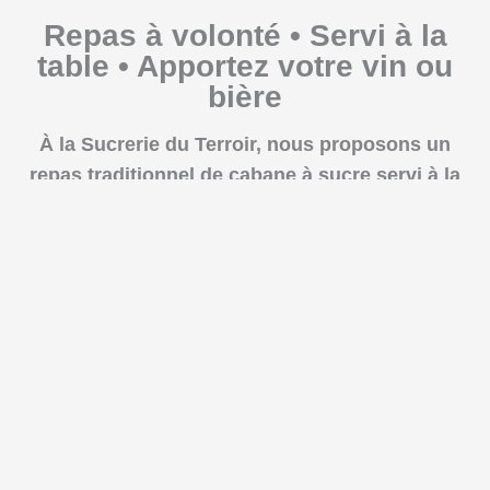
Repas à volonté • Servi à la
table • Apportez votre vin ou
bière
À la Sucrerie du Terroir, nous proposons un
repas traditionnel de cabane à sucre servi à la
table, à la manière d’un repas familial où les
plats se partagent entre les convives. Dans
une ambiance chaleureuse et conviviale, les
visiteurs savourent un repas généreux inspiré
des traditions du temps des sucres. Chaque
réservation comprend une plage d’environ
deux heures afin de profiter pleinement du
repas sans se sentir pressés. L’expérience se
poursuit ensuite à l’extérieur avec la tire sur la
neige près du feu, au cœur de notre érablière.